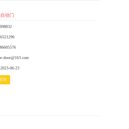
移自动门
098832
6521296
86605576
or-door@163.com
023-06-23
咨询