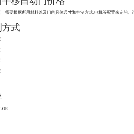
州平移自动门价格
议：需要根据所用材料以及门的具体尺寸和控制方式,电机等配置来定的。
制方式
应
应
应
应
牌
LOR