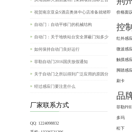
荆
祝贺南京亚朵S酒店奥体中心店准备就绪即
价格面
控
自动门：自动平移门的机械结构
自动门：关于地铁站台安全屏蔽门知多少
红外感
微波感
如何保持自动门良好运行
触摸感
菲勒自动门2016国庆放假通知
脚踏感
关于自动门之所以得到广泛应用的原因分
刷卡
经过感应门要注意什么
品
厂家联系方式
菲勒PHI
多玛
QQ: 1224098832
松下