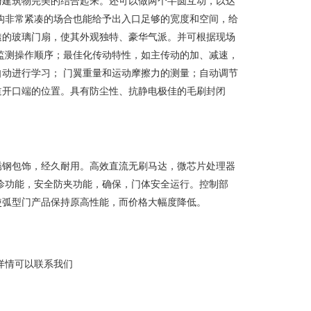
与建筑物完美的结合起来。还可以做两个半圆互动，以达
构非常紧凑的场合也能给予出入口足够的宽度和空间，给
透的玻璃门扇，使其外观独特、豪华气派。并可根据现场
监测操作顺序；最佳化传动特性，如主传动的加、减速，
动进行学习； 门翼重量和运动摩擦力的测量；自动调节
道开口端的位置。具有防尘性、抗静电极佳的毛刷封闭
锈钢包饰，经久耐用。高效直流无刷马达，微芯片处理器
诊功能，安全防夹功能，确保，门体安全运行。控制部
使弧型门产品保持原高性能，而价格大幅度降低。
详情可以联系我们