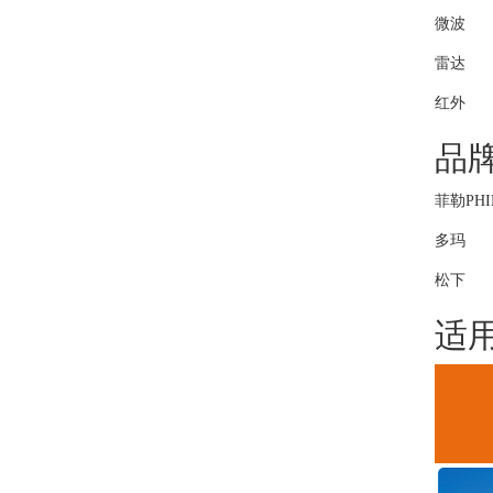
微波
雷达
红外
品
菲勒PHI
多玛
松下
适