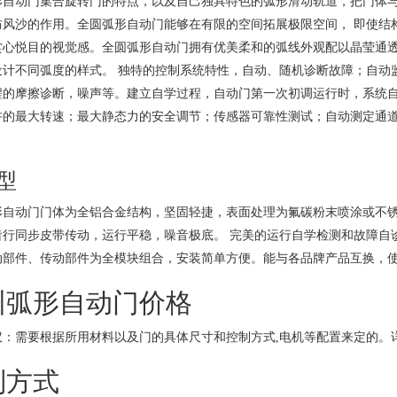
形自动门集合旋转门的特点，以及自己独具特色的弧形滑动轨道，把门体
防风沙的作用。全圆弧形自动门能够在有限的空间拓展极限空间， 即使结
赏心悦目的视觉感。全圆弧形自动门拥有优美柔和的弧线外观配以晶莹通
设计不同弧度的样式。 独特的控制系统特性，自动、随机诊断故障；自动
程的摩擦诊断，噪声等。建立自学过程，自动门第一次初调运行时，系统自
许的最大转速；最大静态力的安全调节；传感器可靠性测试；自动测定通
型
形自动门门体为全铝合金结构，坚固轻捷，表面处理为氟碳粉末喷涂或不
齿行同步皮带传动，运行平稳，噪音极底。 完美的运行自学检测和故障自
动部件、传动部件为全模块组合，安装简单方便。能与各品牌产品互换，
州弧形自动门价格
议：需要根据所用材料以及门的具体尺寸和控制方式,电机等配置来定的。
制方式