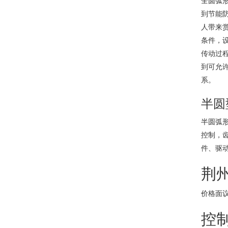
全圆弧
到节能
人带来
条件，
传动过
到可允
系。
半圆
半圆弧
控制，
件、驱
荆
价格面
控