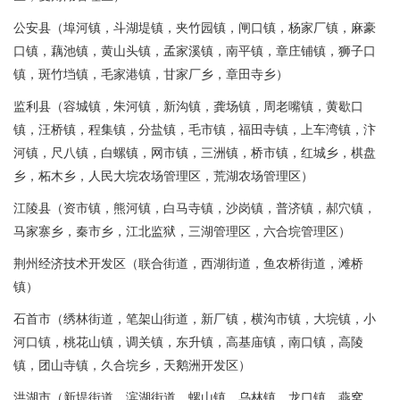
公安县（埠河镇，斗湖堤镇，夹竹园镇，闸口镇，杨家厂镇，麻豪
口镇，藕池镇，黄山头镇，孟家溪镇，南平镇，章庄铺镇，狮子口
镇，斑竹垱镇，毛家港镇，甘家厂乡，章田寺乡）
监利县（容城镇，朱河镇，新沟镇，龚场镇，周老嘴镇，黄歇口
镇，汪桥镇，程集镇，分盐镇，毛市镇，福田寺镇，上车湾镇，汴
河镇，尺八镇，白螺镇，网市镇，三洲镇，桥市镇，红城乡，棋盘
乡，柘木乡，人民大垸农场管理区，荒湖农场管理区）
江陵县（资市镇，熊河镇，白马寺镇，沙岗镇，普济镇，郝穴镇，
马家寨乡，秦市乡，江北监狱，三湖管理区，六合垸管理区）
荆州经济技术开发区（联合街道，西湖街道，鱼农桥街道，滩桥
镇）
石首市（绣林街道，笔架山街道，新厂镇，横沟市镇，大垸镇，小
河口镇，桃花山镇，调关镇，东升镇，高基庙镇，南口镇，高陵
镇，团山寺镇，久合垸乡，天鹅洲开发区）
洪湖市（新堤街道，滨湖街道，螺山镇，乌林镇，龙口镇，燕窝