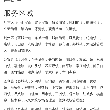
长宁路19号
服务区域
沙市区（中山街道，崇文街道，解放街道，胜利街道，朝阳街道，
立新街道，锣场镇，岑河镇，观音垱镇，关沮镇）
荆州区（西城街道，东城街道，城南街道，凤凰街道，纪南镇，川
店镇，马山镇，八岭山镇，李埠镇，弥市镇，郢城镇，太湖港管理
区，菱角湖管理区）
公安县（埠河镇，斗湖堤镇，夹竹园镇，闸口镇，杨家厂镇，麻豪
口镇，藕池镇，黄山头镇，孟家溪镇，南平镇，章庄铺镇，狮子口
镇，斑竹垱镇，毛家港镇，甘家厂乡，章田寺乡）
监利县（容城镇，朱河镇，新沟镇，龚场镇，周老嘴镇，黄歇口
镇，汪桥镇，程集镇，分盐镇，毛市镇，福田寺镇，上车湾镇，汴
河镇，尺八镇，白螺镇，网市镇，三洲镇，桥市镇，红城乡，棋盘
乡，柘木乡，人民大垸农场管理区，荒湖农场管理区）
江陵县（资市镇，熊河镇，白马寺镇，沙岗镇，普济镇，郝穴镇，