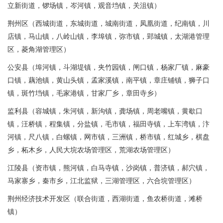
立新街道，锣场镇，岑河镇，观音垱镇，关沮镇）
荆州区（西城街道，东城街道，城南街道，凤凰街道，纪南镇，川
店镇，马山镇，八岭山镇，李埠镇，弥市镇，郢城镇，太湖港管理
区，菱角湖管理区）
公安县（埠河镇，斗湖堤镇，夹竹园镇，闸口镇，杨家厂镇，麻豪
口镇，藕池镇，黄山头镇，孟家溪镇，南平镇，章庄铺镇，狮子口
镇，斑竹垱镇，毛家港镇，甘家厂乡，章田寺乡）
监利县（容城镇，朱河镇，新沟镇，龚场镇，周老嘴镇，黄歇口
镇，汪桥镇，程集镇，分盐镇，毛市镇，福田寺镇，上车湾镇，汴
河镇，尺八镇，白螺镇，网市镇，三洲镇，桥市镇，红城乡，棋盘
乡，柘木乡，人民大垸农场管理区，荒湖农场管理区）
江陵县（资市镇，熊河镇，白马寺镇，沙岗镇，普济镇，郝穴镇，
马家寨乡，秦市乡，江北监狱，三湖管理区，六合垸管理区）
荆州经济技术开发区（联合街道，西湖街道，鱼农桥街道，滩桥
镇）